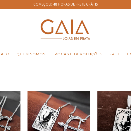
COMEÇOU: 48 HORAS DE FRETE GRÁTIS
TATO
QUEM SOMOS
TROCAS E DEVOLUÇÕES
FRETE E E