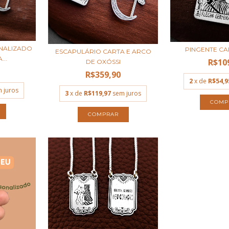
NALIZADO
PINGENTE CA
ESCAPULÁRIO CARTA E ARCO
...
R$10
DE OXÓSSI
R$359,90
2
x de
R$54,9
 juros
3
x de
R$119,97
sem juros