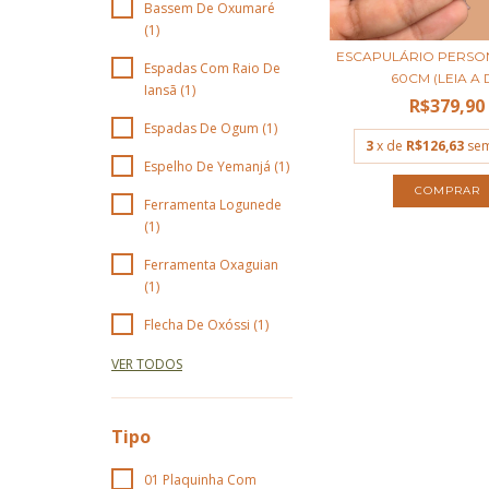
Bassem De Oxumaré
(1)
ESCAPULÁRIO PERSO
Espadas Com Raio De
60CM (LEIA A D
Iansã (1)
R$379,90
Espadas De Ogum (1)
3
x de
R$126,63
sem
Espelho De Yemanjá (1)
COMPRAR
Ferramenta Logunede
(1)
Ferramenta Oxaguian
(1)
Flecha De Oxóssi (1)
VER TODOS
Tipo
01 Plaquinha Com