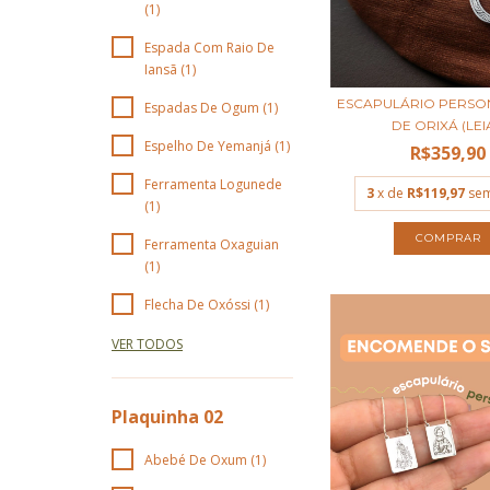
(1)
Espada Com Raio De
Iansã (1)
ESCAPULÁRIO PERSO
Espadas De Ogum (1)
DE ORIXÁ (LEIA
Espelho De Yemanjá (1)
R$359,90
Ferramenta Logunede
3
x de
R$119,97
sem
(1)
COMPRAR
Ferramenta Oxaguian
(1)
Flecha De Oxóssi (1)
VER TODOS
Plaquinha 02
Abebé De Oxum (1)