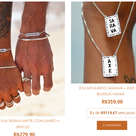
ESCAPULÁRIO SARAVÁ + AXÉ
BORDA ORIXÁ...
R$359,00
3
x de
R$119,67
sem juros
E PULSEIRAS MATE COM LIMÃO +
BISCOI...
R$279,90