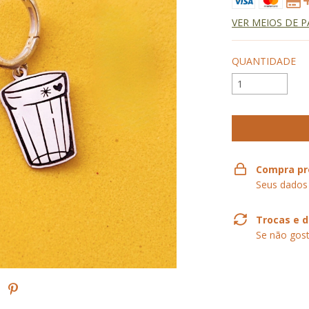
VER MEIOS DE 
QUANTIDADE
Compra pr
Seus dados
Trocas e 
Se não gost