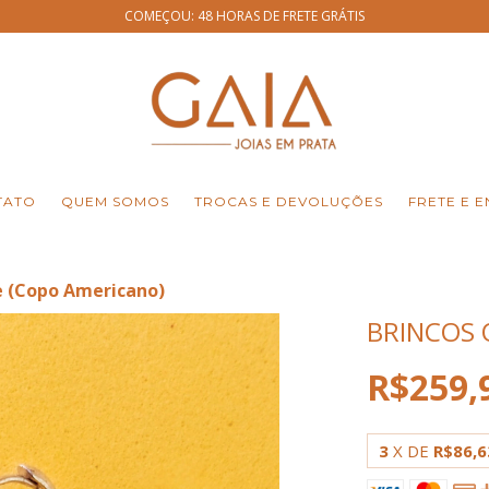
COMEÇOU: 48 HORAS DE FRETE GRÁTIS
TATO
QUEM SOMOS
TROCAS E DEVOLUÇÕES
FRETE E E
e (Copo Americano)
BRINCOS 
R$259,
3
X DE
R$86,6