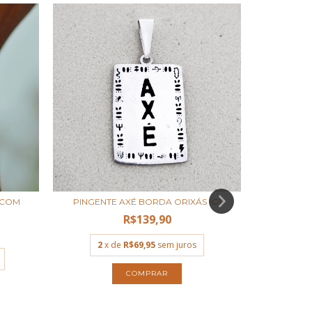
 COM
PINGENTE AXÉ BORDA ORIXÁS (G)
BRIN
R$139,90
2
x de
R$69,95
sem juros
3
x