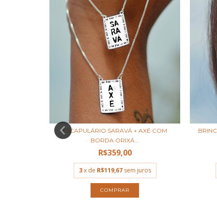
DE (COPO
ESCAPULÁRIO SARAVÁ + AXÉ COM
BRIN
BORDA ORIXÁ...
,90
R$359,00
uros
3
x de
R$119,67
sem juros