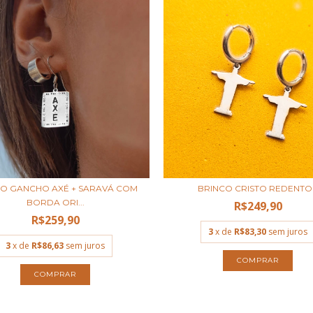
CO GANCHO AXÉ + SARAVÁ COM
BRINCO CRISTO REDENTO
BORDA ORI...
R$249,90
R$259,90
3
x de
R$83,30
sem juros
3
x de
R$86,63
sem juros