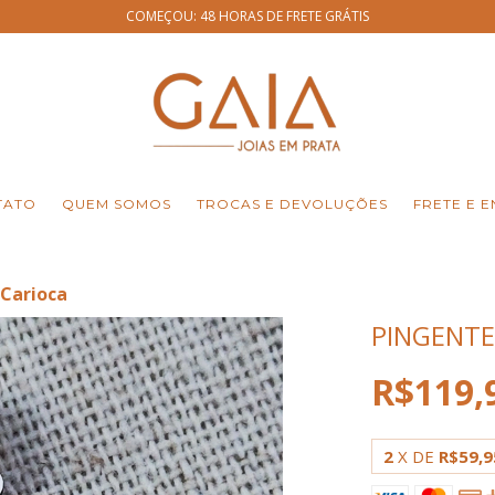
COMEÇOU: 48 HORAS DE FRETE GRÁTIS
TATO
QUEM SOMOS
TROCAS E DEVOLUÇÕES
FRETE E E
 Carioca
PINGENTE
R$119,
2
X DE
R$59,9