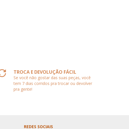
3
x
TROCA E DEVOLUÇÃO FÁCIL
Se você não gostar das suas peças, você
tem 7 dias corridos pra trocar ou devolver
pra gente!
REDES SOCIAIS